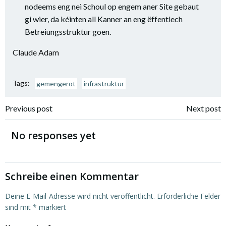
nodeems eng nei Schoul op engem aner Site gebaut
gi wier, da kéinten all Kanner an eng ëffentlech
Betreiungsstruktur goen.
Claude Adam
Tags:
gemengerot
infrastruktur
Previous post
Next post
No responses yet
Schreibe einen Kommentar
Deine E-Mail-Adresse wird nicht veröffentlicht.
Erforderliche Felder
sind mit
*
markiert