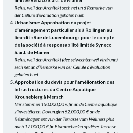
limitée Renaco S.àr.l. de Mamer
Refus, well den Architekt sech net un d’Remarke vun
der Cellule d’évaluation gehalen huet.
Urbanisme: Approbation du projet
d’aménagement particulier sis à Rollingen au
lieu-dit «Rue de Luxembourg» pour le compte
de la société à responsabilité limitée Syneco
S.àr.l. de Mamer
Refus, well den Architekt (dee selwechten wéi virdrunn)
sech net un d’Remarke vun der Cellule d’évaluation
gehalen huet.
Approbation du devis pour l’amélioration des
infrastructures du Centre Aquatique
Krounebierg à Mersch
Mir stëmmen 150.000,00 € fir an de Centre aquatique
z’investéieren. Dovun ginn 52.000,00 € an de
Réaménagement vun der Terrasse vum Wellness plus
nach 17.000,00 € fir Blummebac’en op dëser Terrasse