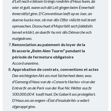
d’Leit nach e bëssen Gréngs rondrëm d’Haus hunn, da
wier et gutt, wann och déi Leit gingen beim Ënnerhalt
ënnerstëtzt ginn. D’Conventioun leeft op ee Joer, an
duerno kucke mer, ob mer dës Offer vläicht méi breet
opmaachen. Dozou huet d’Majoritéit sech jiddefalls
bereet erklärt, an duerfir hu mir dës Démarche och
matgedroen.
Renonciation au paiement du loyer de la
Brasserie „Beim Alen Tuurm“ pendant la
période de fermeture obligatoire
Accord unanime.
Approbation de contrats, conventions et actes
Dee wichtegsten Akt ass mat Sécherheet deen, wou
d’Gemeng d’Haus vun de «Consorts Harles» virun der
Entree fir an de Park vun der Rue Nic Welter aus fir
500.000,00 € kaaft huet. De Gabarit ass protegéiert.
D’Haus ass an engem «État d’insalubrité» a wäert
ofgerappt ginn.