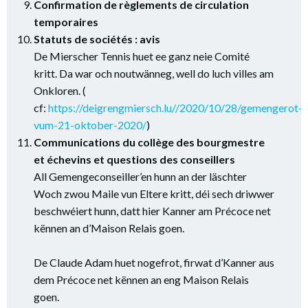
Confirmation de règlements de circulation
temporaires
Statuts de sociétés : avis
De Mierscher Tennis huet ee ganz neie Comité
kritt. Da war och noutwänneg, well do luch villes am
Onkloren. (
cf:
https://deigrengmiersch.lu//2020/10/28/gemengerot-
vum-21-oktober-2020/
)
Communications du collège des bourgmestre
et échevins et questions des conseillers
All Gemengeconseiller’en hunn an der läschter
Woch zwou Maile vun Eltere kritt, déi sech driwwer
beschwéiert hunn, datt hier Kanner am Précoce net
kënnen an d’Maison Relais goen.
De Claude Adam huet nogefrot, firwat d’Kanner aus
dem Précoce net kënnen an eng Maison Relais
goen.