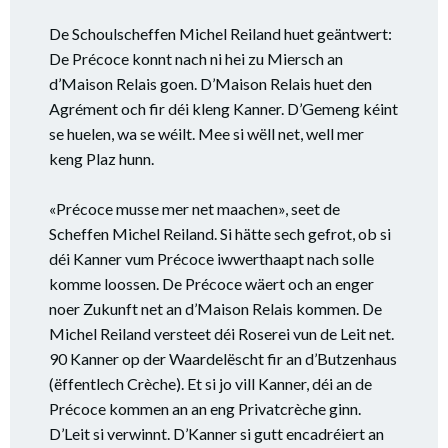
De Schoulscheffen Michel Reiland huet geäntwert:
De Précoce konnt nach ni hei zu Miersch an
d’Maison Relais goen. D’Maison Relais huet den
Agrément och fir déi kleng Kanner. D’Gemeng kéint
se huelen, wa se wéilt. Mee si wëll net, well mer
keng Plaz hunn.
«Précoce musse mer net maachen», seet de
Scheffen Michel Reiland. Si hätte sech gefrot, ob si
déi Kanner vum Précoce iwwerthaapt nach solle
komme loossen. De Précoce wäert och an enger
noer Zukunft net an d’Maison Relais kommen. De
Michel Reiland versteet déi Roserei vun de Leit net.
90 Kanner op der Waardelëscht fir an d’Butzenhaus
(ëffentlech Crèche). Et si jo vill Kanner, déi an de
Précoce kommen an an eng Privatcrèche ginn.
D’Leit si verwinnt. D’Kanner si gutt encadréiert an