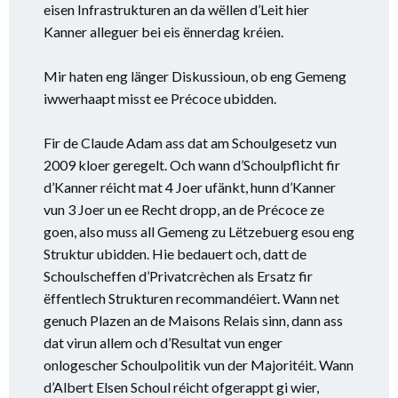
eisen Infrastrukturen an da wëllen d’Leit hier
Kanner alleguer bei eis ënnerdag kréien.
Mir haten eng länger Diskussioun, ob eng Gemeng
iwwerhaapt misst ee Précoce ubidden.
Fir de Claude Adam ass dat am Schoulgesetz vun
2009 kloer geregelt. Och wann d’Schoulpflicht fir
d’Kanner réicht mat 4 Joer ufänkt, hunn d’Kanner
vun 3 Joer un ee Recht dropp, an de Précoce ze
goen, also muss all Gemeng zu Lëtzebuerg esou eng
Struktur ubidden. Hie bedauert och, datt de
Schoulscheffen d’Privatcrèchen als Ersatz fir
ëffentlech Strukturen recommandéiert. Wann net
genuch Plazen an de Maisons Relais sinn, dann ass
dat virun allem och d’Resultat vun enger
onlogescher Schoulpolitik vun der Majoritéit. Wann
d’Albert Elsen Schoul réicht ofgerappt gi wier,