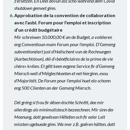
z’ersetzen. En Deel dovun ass scho während dem Covid
shutdown gemeet ginn.
Approbation de la convention de collaboration
avec l’asbl. Forum pour l’emploi et inscription
d’un crédit budgétaire
Mir schreiwen 10.000,00 € an de Budget, a votéieren
eng Conventioun mam Forum pour l’emploi. D’Gemeng
subventionéiert just d’Hallschent vun de Rechnungen
(Aarbechtsloun), déi d’«bénéficiaires de la prime de vie
chère» kréien. Et gëtt keen eegene Service fir d’Gemeng
Miersch well d’Méiglechkeeten et net hierginn, esou
d’Majoritéit. De Forum pour l’emploi huet elo schonn
eng 500 Clienten an der Gemeng Miersch.
Déi gréng si frou fir dësen éischte Schrëtt, dee mir
allerdings als minimalistesch bezeechnen. Mir sinn der
Meenung, datt gewëssen Hëllefen och fir eeler Leit
missten ugebuede ginn. Wa mer z.B. gaëren hätten, datt