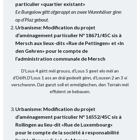
particulier «quartier existant»
Ee Bungalow gëtt ofgerappt an zwee Wunnhäiser ginn
op d’Plaz gebaut.
Urbanisme: Modification du projet
d’aménagement particulier N° 18671/45C sis à
Mersch aux lieux-dits «Rue de Pettingen» et «In
den Gehren» pour le compte de
l’administration communale de Mersch
D’Lous 4 gëtt méi grouss, d’Lous 5 geet elo méi an
d’Déift.D’Lous 1 ass an dräi gedeelt ginn, d’Lousen 2 an 3 si
verschwonn. Dat ganzt soll et erméiglechen, den Terrain méi
effizient ze bebauen.
Urbanisme: Modification du projet
d’aménagement particulier N° 16552/45C sis à
Rollingen au lieu-dit «Rue de Luxembourg»
pour le compte de la société à responsabilité