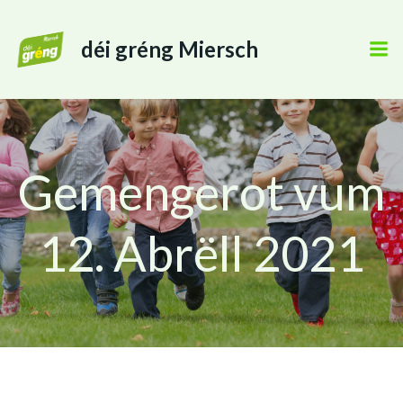
déi gréng Miersch
Gemengerot vum
12. Abrëll 2021