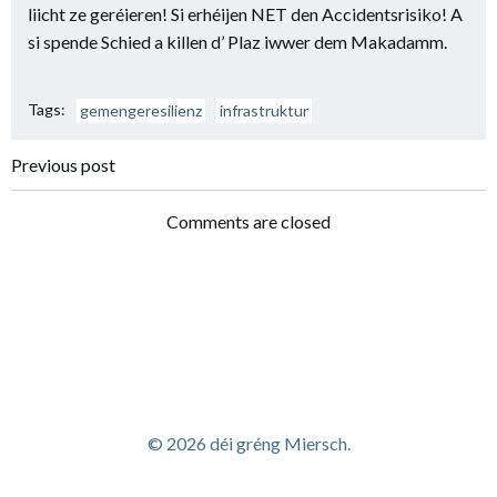
liicht ze geréieren! Si erhéijen NET den Accidentsrisiko! A
si spende Schied a killen d’ Plaz iwwer dem Makadamm.
Tags:
gemengeresilienz
infrastruktur
Previous post
Comments are closed
© 2026 déi gréng Miersch.