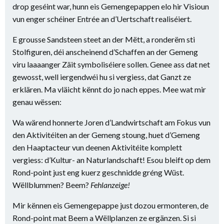
drop geséint war, hunn eis Gemengepappen elo hir Visioun
vun enger schéiner Entrée an d’Uertschaft realiséiert.
E grousse Sandsteen steet an der Mëtt, a ronderëm sti
Stolfiguren, déi anscheinend d’Schaffen an der Gemeng
viru laaaanger Zäit symboliséiere sollen. Genee ass dat net
gewosst, well iergendwéi hu si vergiess, dat Ganzt ze
erklären. Ma vläicht kënnt do jo nach eppes. Mee wat mir
genau wëssen:
Wa wärend honnerte Joren d’Landwirtschaft am Fokus vun
den Aktivitéiten an der Gemeng stoung, huet d’Gemeng
den Haaptacteur vun deenen Aktivitéite komplett
vergiess: d’Kultur- an Naturlandschaft! Esou bleift op dem
Rond-point just eng kuerz geschnidde gréng Wüst.
Wëllblummen? Beem?
Fehlanzeige!
Mir kënnen eis Gemengepappe just dozou ermonteren, de
Rond-point mat Beem a Wëllplanzen ze ergänzen. Si si