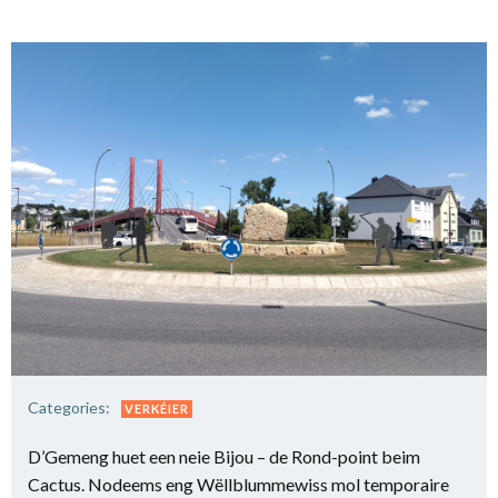
Categories:
VERKÉIER
D’Gemeng huet een neie Bijou – de Rond-point beim
Cactus. Nodeems eng Wëllblummewiss mol temporaire