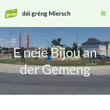
déi gréng Miersch
E neie Bijou an
der Gemeng