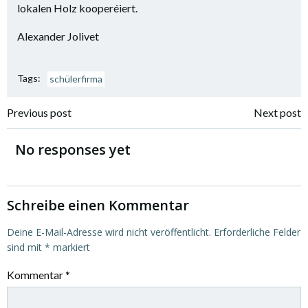
lokalen Holz kooperéiert.
Alexander Jolivet
Tags:
schülerfirma
Previous post
Next post
No responses yet
Schreibe einen Kommentar
Deine E-Mail-Adresse wird nicht veröffentlicht.
Erforderliche Felder
sind mit
*
markiert
Kommentar
*