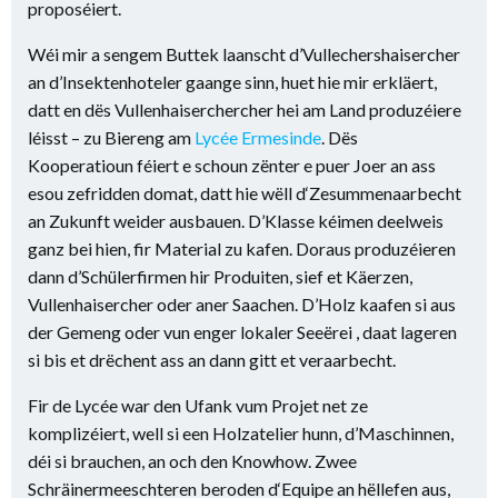
proposéiert.
Wéi mir a sengem Buttek laanscht d’Vullechershaisercher
an d’Insektenhoteler gaange sinn, huet hie mir erkläert,
datt en dës Vullenhaiserchercher hei am Land produzéiere
léisst – zu Biereng am
Lycée Ermesinde
. Dës
Kooperatioun féiert e schoun zënter e puer Joer an ass
esou zefridden domat, datt hie wëll d‘Zesummenaarbecht
an Zukunft weider ausbauen. D’Klasse kéimen deelweis
ganz bei hien, fir Material zu kafen. Doraus produzéieren
dann d’Schülerfirmen hir Produiten, sief et Käerzen,
Vullenhaisercher oder aner Saachen. D’Holz kaafen si aus
der Gemeng oder vun enger lokaler Seeërei , daat lageren
si bis et drëchent ass an dann gitt et veraarbecht.
Fir de Lycée war den Ufank vum Projet net ze
komplizéiert, well si een Holzatelier hunn, d’Maschinnen,
déi si brauchen, an och den Knowhow. Zwee
Schräinermeeschteren beroden d‘Equipe an hëllefen aus,