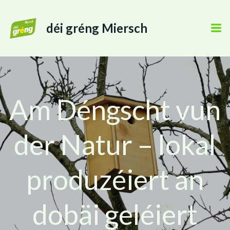
déi gréng Miersch
Am Déngscht vun
der Natur – lokal
produzéiert an
dobäi geléiert