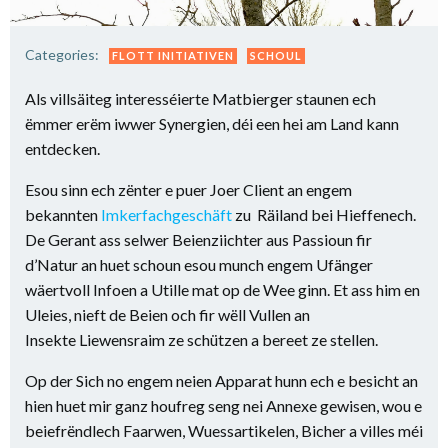
Categories:
FLOTT INITIATIVEN
SCHOUL
Als villsäiteg interesséierte Matbierger staunen ech
ëmmer erëm iwwer Synergien, déi een hei am Land kann
entdecken.
Esou sinn ech zënter e puer Joer Client an engem
bekannten
Imkerfachgeschäft
zu Räiland bei Hieffenech.
De Gerant ass selwer Beienziichter aus Passioun fir
d’Natur an huet schoun esou munch engem Ufänger
wäertvoll Infoen a Utille mat op de Wee ginn. Et ass him en
Uleies, nieft de Beien och fir wëll Vullen an
Insekte Liewensraim ze schützen a bereet ze stellen.
Op der Sich no engem neien Apparat hunn ech e besicht an
hien huet mir ganz houfreg seng nei Annexe gewisen, wou e
beiefrëndlech Faarwen, Wuessartikelen, Bicher a villes méi