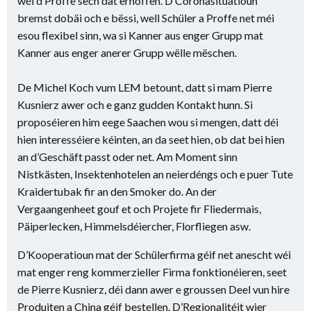
wéi d’Proffe sech dat erhoffen. D’Coronasituatioun
bremst dobäi och e bëssi, well Schüler a Proffe net méi
esou flexibel sinn, wa si Kanner aus enger Grupp mat
Kanner aus enger anerer Grupp wëlle mëschen.
De Michel Koch vum LEM betount, datt si mam Pierre
Kusnierz awer och e ganz gudden Kontakt hunn. Si
proposéieren him eege Saachen wou si mengen, datt déi
hien interesséiere kéinten, an da seet hien, ob dat bei hien
an d’Geschäft passt oder net. Am Moment sinn
Nistkästen, Insektenhotelen an neierdéngs och e puer Tute
Kraidertubak fir an den Smoker do. An der
Vergaangenheet gouf et och Projete fir Fliedermais,
Päiperlecken, Himmelsdéiercher, Florfliegen asw.
D’Kooperatioun mat der Schülerfirma géif net anescht wéi
mat enger reng kommerzieller Firma fonktionéieren, seet
de Pierre Kusnierz, déi dann awer e groussen Deel vun hire
Produiten a China géif bestellen. D’Regionalitéit wier