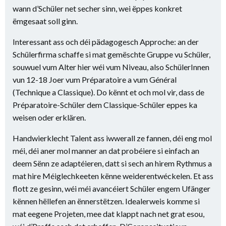
wann d’Schüler net secher sinn, wei ëppes konkret
ëmgesaat soll ginn.
Interessant ass och déi pädagogesch Approche: an der
Schülerfirma schaffe si mat gemëschte Gruppe vu Schüler,
souwuel vum Alter hier wéi vum Niveau, also SchülerInnen
vun 12-18 Joer vum Préparatoire a vum Général
(Technique a Classique). Do kënnt et och mol vir, dass de
Préparatoire-Schüler dem Classique-Schüler eppes ka
weisen oder erklären.
Handwierklecht Talent ass iwwerall ze fannen, déi eng mol
méi, déi aner mol manner an dat probéiere si einfach an
deem Sënn ze adaptéieren, datt si sech an hirem Rythmus a
mat hire Méiglechkeeten kënne weiderentwéckelen. Et ass
flott ze gesinn, wéi méi avancéiert Schüler engem Ufänger
kënnen hëllefen an ënnerstëtzen. Idealerweis komme si
mat eegene Projeten, mee dat klappt nach net grat esou,