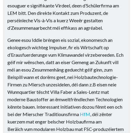
esouguer e signifikante Virdeel, deen d’Schülerfirma am
LEM bitt. Den direkte Kontakt zum Produzent, de
perséinleche Vis-à-Vis a kuerz Weeër gestalten
d’Zesummenaarbecht méi effikass an agréabel.
Genee esou Iddie bréngen eis sozial, ekonomesch an
ekologesch wichteg Impulser, fir eis Wirtschaft op
d’Erausfuerderunge vum Klimawandel virzebereeden. Ech
géif mir wënschen, datt an eiser Gemeng an Zukunft vill
méi an esou Zesummenhäng geduecht géif ginn, zum
Beispill wann et dorëms geet, nei Holzbautechnologie-
Firmen zu Miersch unzesidelen, déi dann z.B eisen neie
Wunnquartier tëscht Villa Faber a Sales-Lentz mat
moderne Baustoffer an ëmweltfrëndlechen Technologien
kënnte bauen. Interessant Initiativen dozou fënnt een och
bei der Mierscher Traditiounsfirma
HfM
, déi zënter
kuerzem mat enger belscher Holzbaufirma am
Beräich vum modularen Holzbau mat FSC-produzéiertem