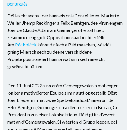
português
Déi lescht sechs Joer hunn eis dräi Conseilleren, Mariette
Weiler, Jhemp Reckinger a Felix Bemtgen, dee virun engem
Joer de Claude Adam am Gemengerot ersat huet,
zesummen eng gutt Oppositiounsaarbecht erfëllt.
Am
Réckbléck
kënnt dir iech e Bild maachen, wéi déi
gréng Miersch sech zu deene verschiddene
Projete positionéiert hunn a wat sinn sech anescht
gewënscht hätten.
Den 11. Juni 2023 sinn erëm Gemengewalen a mat enger
jonker a motivéierter Equipe si mir gutt opgestallt. Dëst
Joer triede mir mat zwee Spëtzekandidat*innen un: de
Felix Bemtgen, Gemengeconseiller a d’Cecilia Beirão, Co-
Presidentin vun eiser Lokalsektioun. Béid gi fir d’zweet
mat an d’Gemengewalen. Si wäerten d’Grupp leeden, déi
aus 7 Fraen a 8 Männer opgestallt ass, mat enger