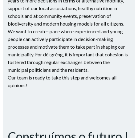
We want to create space where experienced and young
people can actively participate in decision-making
processes and motivate them to take part in shaping our
municipality. For déi gréng, it is important that cohesion is
fostered through regular exchanges between the
municipal politicians and the residents.
Our team is ready to take this step and welcomes all
opinions!
Construímos o futuro !
Durante os últimos seis anos, os nossos três conselheiros,
Mariette Weiler, Jhemp Reckinger e Felix Bemtgen, que
substituiu Claude Adam no conselho há um ano, fizeram,
em conjunto, um bom trabalho na oposição.
Na
retrospectiva
, é possível ter uma ideia de como o
partido dei gréng se posicionou em relação aos vários
projectos e o que gostariam de ter feito de forma