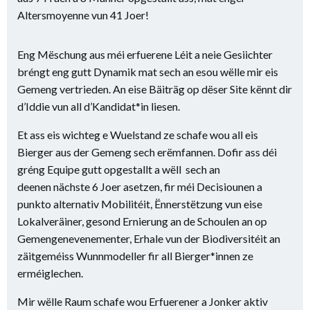
Altersmoyenne vun 41 Joer!
Eng Mëschung aus méi erfuerene Léit a neie Gesiichter
bréngt eng gutt Dynamik mat sech an esou wëlle mir eis
Gemeng vertrieden. An eise Bäiträg op dëser Site kënnt dir
d’Iddie vun all d’Kandidat*in liesen.
Et ass eis wichteg e Wuelstand ze schafe wou all eis
Bierger aus der Gemeng sech erëmfannen. Dofir ass déi
gréng Equipe gutt opgestallt a wëll sech an
deenen nächste 6 Joer asetzen, fir méi Decisiounen a
punkto alternativ Mobilitéit, Ënnerstëtzung vun eise
Lokalveräiner, gesond Ernierung an de Schoulen an op
Gemengenevenementer, Erhale vun der Biodiversitéit an
zäitgeméiss Wunnmodeller fir all Bierger*innen ze
erméiglechen.
Mir wëlle Raum schafe wou Erfuerener a Jonker aktiv