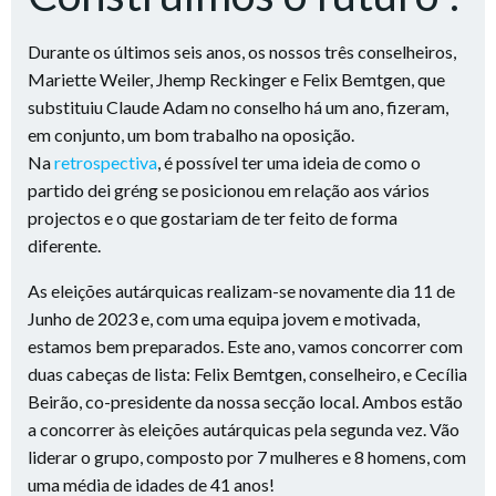
diferente.
As eleições autárquicas realizam-se novamente dia 11 de
Junho de 2023 e, com uma equipa jovem e motivada,
estamos bem preparados. Este ano, vamos concorrer com
duas cabeças de lista: Felix Bemtgen, conselheiro, e Cecília
Beirão, co-presidente da nossa secção local. Ambos estão
a concorrer às eleições autárquicas pela segunda vez. Vão
liderar o grupo, composto por 7 mulheres e 8 homens, com
uma média de idades de 41 anos!
Uma mistura de pessoas mais experientes e caras novas
traz uma boa dinâmica e é assim que queremos
representar a nossa comuna. Nas páginas seguintes, pode
ler as ideias de todos os nossos candidatos.
É importante para nós criar uma prosperidade onde todos
os nossos cidadãos se possam encontrar. É por isso que o
partido dei gréng está bem preparado e quer empenhar-