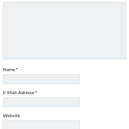
Name
*
E-Mail-Adresse
*
Website
Name, E-Mail-Adresse und Website in diesem Browser für
meinen nächsten Kommentar speichern.