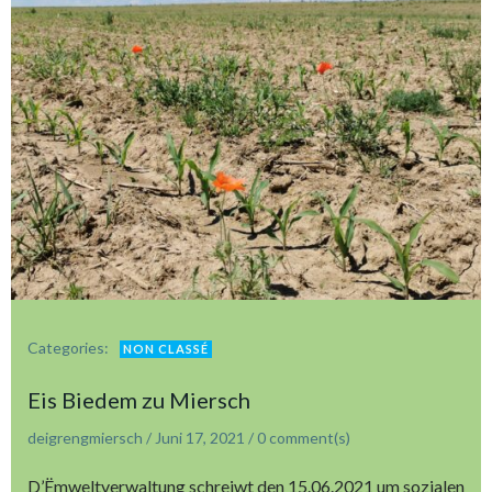
Categories:
NON CLASSÉ
Eis Biedem zu Miersch
deigrengmiersch
/
Juni 17, 2021
/
0
comment(s)
D’Ëmweltverwaltung schreiwt den 15.06.2021 um sozialen