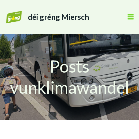
déi gréng Miersch
Posts
vunklimawandel