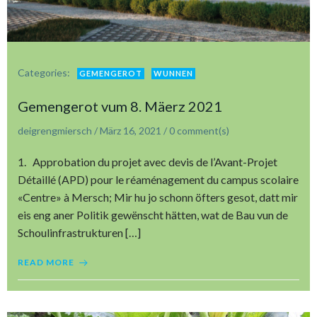
Categories:
GEMENGEROT
WUNNEN
Gemengerot vum 8. Mäerz 2021
deigrengmiersch
/
März 16, 2021
/
0
comment(s)
1. Approbation du projet avec devis de l’Avant-Projet
Détaillé (APD) pour le réaménagement du campus scolaire
«Centre» à Mersch; Mir hu jo schonn öfters gesot, datt mir
eis eng aner Politik gewënscht hätten, wat de Bau vun de
Schoulinfrastrukturen […]
READ MORE