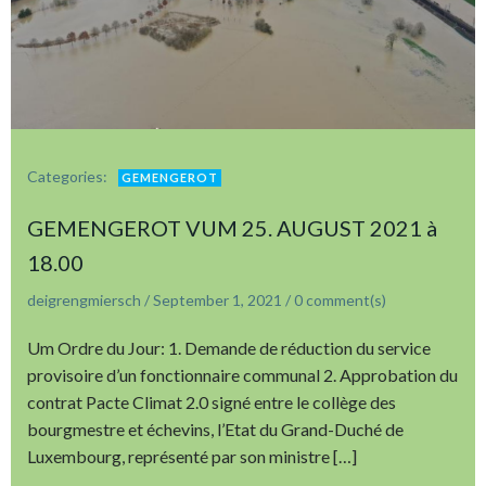
Categories:
GEMENGEROT
GEMENGEROT VUM 25. AUGUST 2021 à
18.00
deigrengmiersch
/
September 1, 2021
/
0
comment(s)
Um Ordre du Jour: 1. Demande de réduction du service
provisoire d’un fonctionnaire communal 2. Approbation du
contrat Pacte Climat 2.0 signé entre le collège des
bourgmestre et échevins, l’Etat du Grand-Duché de
Luxembourg, représenté par son ministre […]