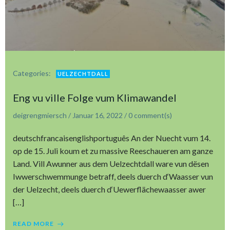
Categories:
UELZECHTDALL
Eng vu ville Folge vum Klimawandel
deigrengmiersch
/
Januar 16, 2022
/
0
comment(s)
deutschfrancaisenglishportuguês An der Nuecht vum 14.
op de 15. Juli koum et zu massive Reeschaueren am ganze
Land. Vill Awunner aus dem Uelzechtdall ware vun dësen
Iwwerschwemmunge betraff, deels duerch d‘Waasser vun
der Uelzecht, deels duerch d‘Uewerflächewaasser awer
[…]
READ MORE