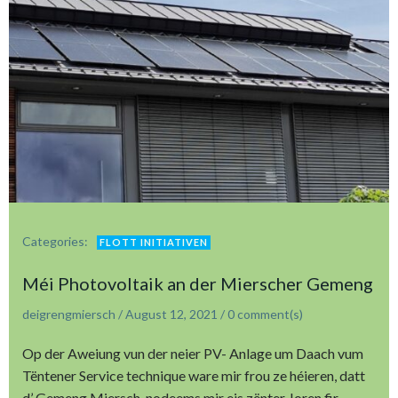
Categories:
FLOTT INITIATIVEN
Méi Photovoltaik an der Mierscher Gemeng
deigrengmiersch
/
August 12, 2021
/
0
comment(s)
Op der Aweiung vun der neier PV- Anlage um Daach vum
Tëntener Service technique ware mir frou ze héieren, datt
d’ Gemeng Miersch, nodeems mir eis zënter Joren fir