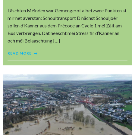
Läschten Méinden war Gemengerot a bei zwee Punkten si
mir net averstan: Schoultransport D’nächst Schouljoër
sollen d’Kanner aus dem Précoce an Cycle 1 méi Zäit am
Bus verbréngen. Dat heescht méi Stress fir d’Kanner an
och méi Belaaschtung […]
READ MORE