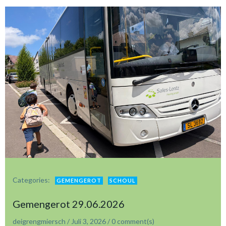
Categories:
GEMENGEROT
SCHOUL
Gemengerot 29.06.2026
deigrengmiersch
/
Juli 3, 2026
/
0
comment(s)