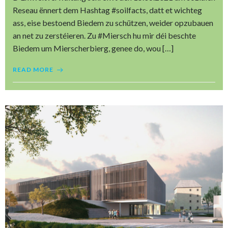
Reseau ënnert dem Hashtag #soilfacts, datt et wichteg
ass, eise bestoend Biedem zu schützen, weider opzubauen
an net zu zerstéieren. Zu #Miersch hu mir déi beschte
Biedem um Mierscherbierg, genee do, wou […]
READ MORE