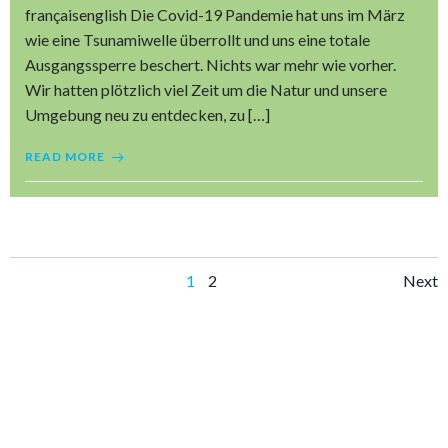
françaisenglish Die Covid-19 Pandemie hat uns im März
wie eine Tsunamiwelle überrollt und uns eine totale
Ausgangssperre beschert. Nichts war mehr wie vorher.
Wir hatten plötzlich viel Zeit um die Natur und unsere
Umgebung neu zu entdecken, zu […]
READ MORE
1
2
Next