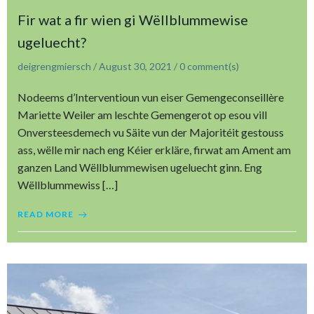
Fir wat a fir wien gi Wëllblummewise
ugeluecht?
deigrengmiersch
/
August 30, 2021
/
0
comment(s)
Nodeems d’Interventioun vun eiser Gemengeconseillère
Mariette Weiler am leschte Gemengerot op esou vill
Onversteesdemech vu Säite vun der Majoritéit gestouss
ass, wëlle mir nach eng Kéier erkläre, firwat am Ament am
ganzen Land Wëllblummewisen ugeluecht ginn. Eng
Wëllblummewiss […]
READ MORE