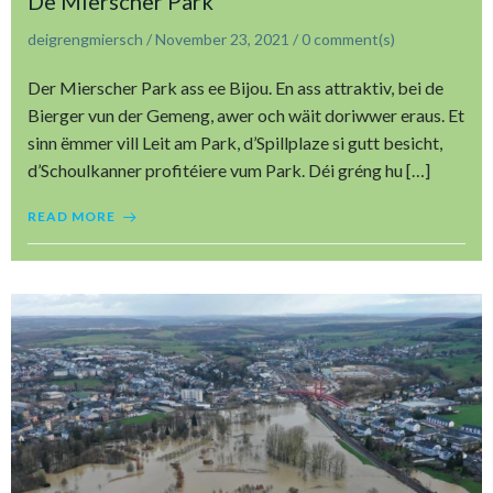
De Mierscher Park
deigrengmiersch
/
November 23, 2021
/
0
comment(s)
Der Mierscher Park ass ee Bijou. En ass attraktiv, bei de
Bierger vun der Gemeng, awer och wäit doriwwer eraus. Et
sinn ëmmer vill Leit am Park, d’Spillplaze si gutt besicht,
d’Schoulkanner profitéiere vum Park. Déi gréng hu […]
READ MORE