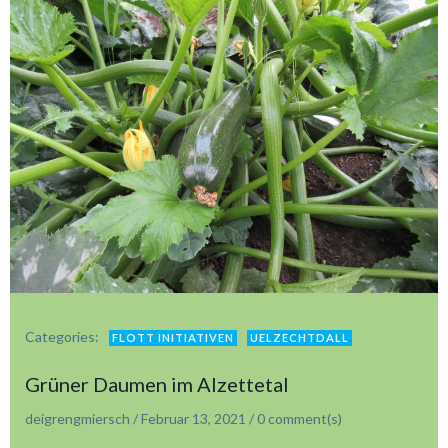
Categories:
FLOTT INITIATIVEN
UELZECHTDALL
Grüner Daumen im Alzettetal
deigrengmiersch
/
Februar 13, 2021
/
0
comment(s)