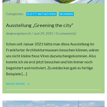
Categories:
FLOTT INITIATIVEN
WUNNEN
Ausstellung „Greening the city“
deigrengmiersch
/
Juni 29, 2021
/
0
comment(s)
Schon seit Januar 2021 hätte man diese Ausstellung im
Frankfurter Architekturmuseum besuchen können, wären
uns nicht kleine fiese Viren dazwischengekommen. Also
konnte ich sie erst jetzt besuchen und bin immer noch
begeistert und motiviert. Zu entdecken gab es fertige
Beispiele […]
READ MORE